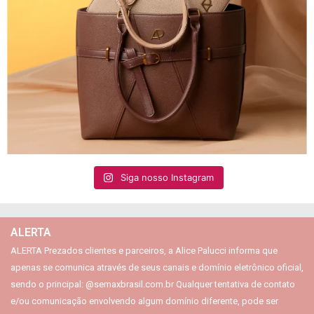
Siga nosso Instagram
ALERTA
ALERTA Prezados clientes e parceiros, a Alice Palucci informa que
apenas se comunica através de seus canais e domínio eletrônico oficial,
sendo o principal: @semaxbrasil.com.br Qualquer tentativa de contato
e/ou comunicação envolvendo algum domínio diferente, pode ser