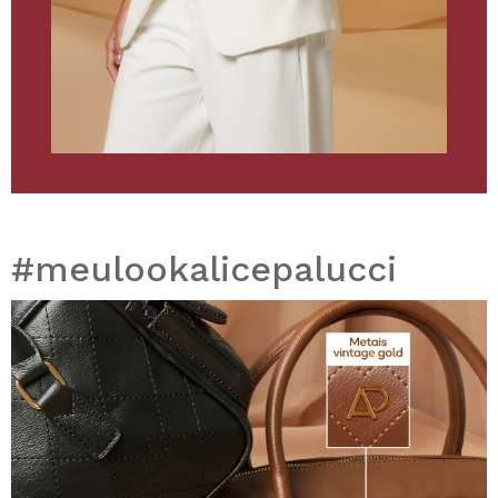
#meulookalicepalucci