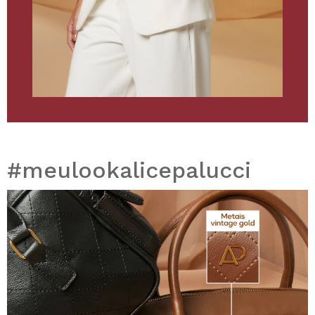
#meulookalicepalucci