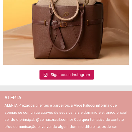
Siga nosso Instagram
ALERTA
ALERTA Prezados clientes e parceiros, a Alice Palucci informa que
apenas se comunica através de seus canais e domínio eletrônico oficial,
sendo o principal: @semaxbrasil.com.br Qualquer tentativa de contato
e/ou comunicação envolvendo algum domínio diferente, pode ser