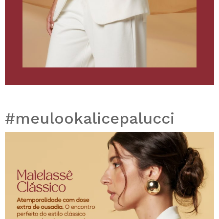
#meulookalicepalucci