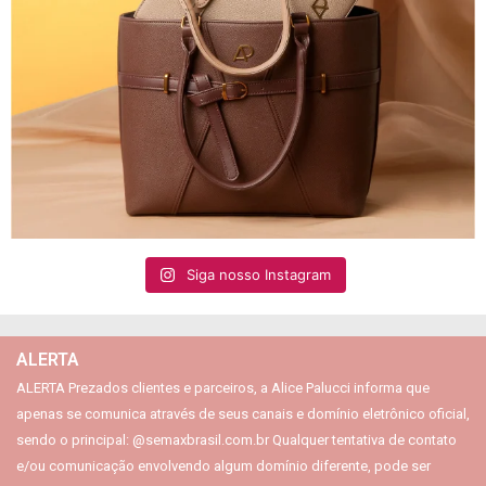
Siga nosso Instagram
ALERTA
ALERTA Prezados clientes e parceiros, a Alice Palucci informa que
apenas se comunica através de seus canais e domínio eletrônico oficial,
sendo o principal: @semaxbrasil.com.br Qualquer tentativa de contato
e/ou comunicação envolvendo algum domínio diferente, pode ser