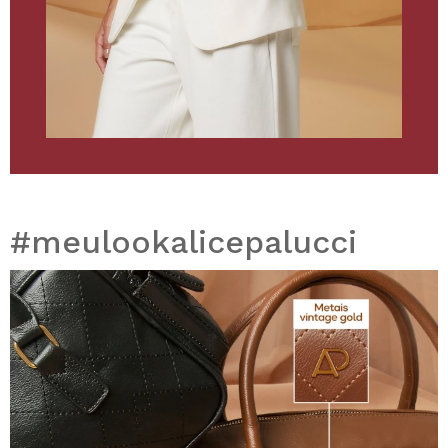
#meulookalicepalucci