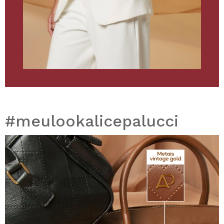
#meulookalicepalucci