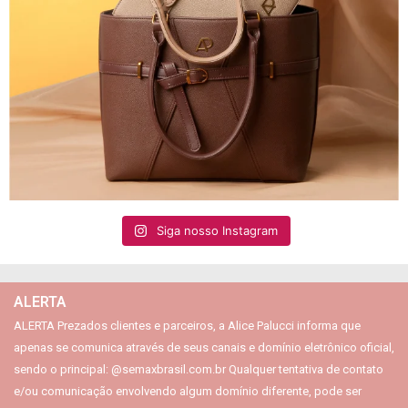
Siga nosso Instagram
ALERTA
ALERTA Prezados clientes e parceiros, a Alice Palucci informa que
apenas se comunica através de seus canais e domínio eletrônico oficial,
sendo o principal: @semaxbrasil.com.br Qualquer tentativa de contato
e/ou comunicação envolvendo algum domínio diferente, pode ser