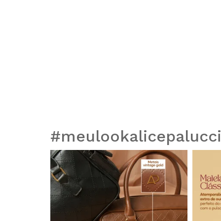
#meulookalicepalucc