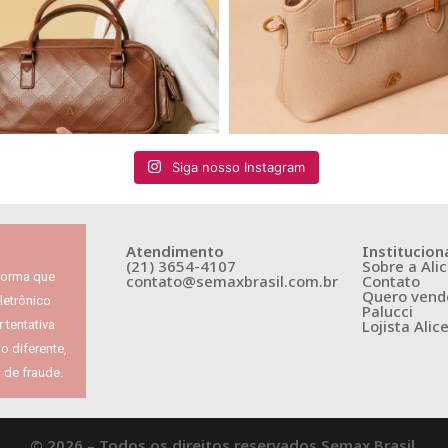
Siga nosso Instagram
Atendimento
Institucion
(21) 3654-4107
Sobre a Alic
nforma que
contato@semaxbrasil.com.br
Contato
Quero vende
letrônico
Palucci
Lojista Alic
 tentativa
 diferente,
 de fraude.
© 2026 – Todos os direitos reservados Semax Brasil.