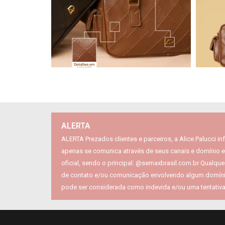
ALERTA
ALERTA Prezados clientes e parceiros, a Alice Palucci i
apenas se comunica através de seus canais e domínio e
oficial, sendo o principal: @semaxbrasil.com.br Qualquer
de contato e/ou comunicação envolvendo algum domínio
pode ser considerada como indevida e/ou uma tentativa