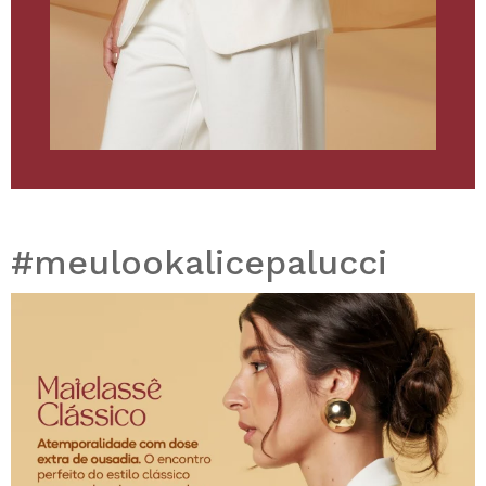
#meulookalicepalucci