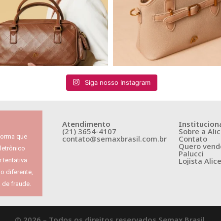
Siga nosso Instagram
Atendimento
Institucion
(21) 3654-4107
Sobre a Alic
nforma que
contato@semaxbrasil.com.br
Contato
Quero vende
letrônico
Palucci
Lojista Alic
 tentativa
 diferente,
 de fraude.
© 2026 – Todos os direitos reservados Semax Brasil.