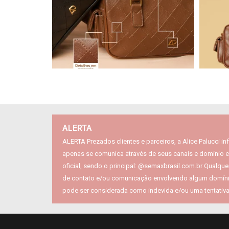
ALERTA
ALERTA Prezados clientes e parceiros, a Alice Palucci i
apenas se comunica através de seus canais e domínio e
oficial, sendo o principal: @semaxbrasil.com.br Qualquer
de contato e/ou comunicação envolvendo algum domínio
pode ser considerada como indevida e/ou uma tentativa