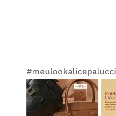
#meulookalicepalucc