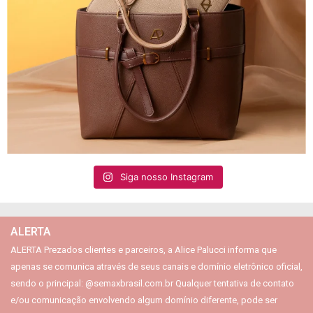
Siga nosso Instagram
ALERTA
ALERTA Prezados clientes e parceiros, a Alice Palucci informa que
apenas se comunica através de seus canais e domínio eletrônico oficial,
sendo o principal: @semaxbrasil.com.br Qualquer tentativa de contato
e/ou comunicação envolvendo algum domínio diferente, pode ser