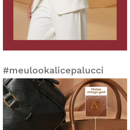
#meulookalicepalucci