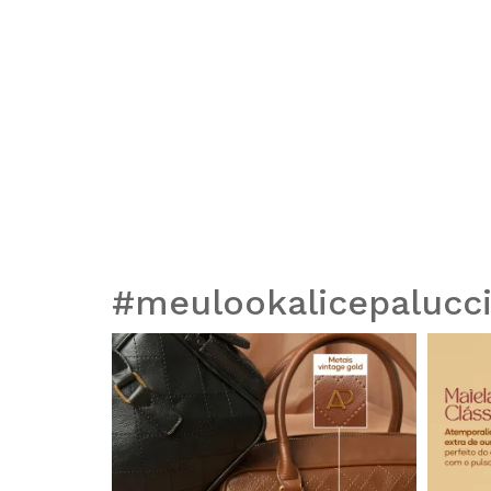
#meulookalicepalucc