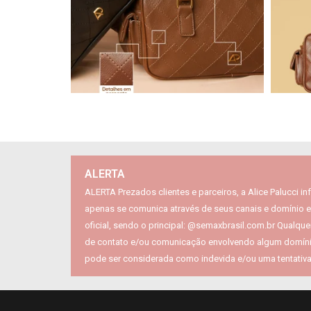
ALERTA
ALERTA Prezados clientes e parceiros, a Alice Palucci i
apenas se comunica através de seus canais e domínio e
oficial, sendo o principal: @semaxbrasil.com.br Qualquer
de contato e/ou comunicação envolvendo algum domínio
pode ser considerada como indevida e/ou uma tentativa