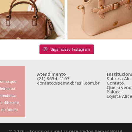
Siga nosso Instagram
Atendimento
Institucion
(21) 3654-4107
Sobre a Alic
nforma que
contato@semaxbrasil.com.br
Contato
Quero vende
letrônico
Palucci
Lojista Alic
 tentativa
 diferente,
 de fraude.
© 2026 – Todos os direitos reservados Semax Brasil.