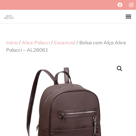
Início
/
Alice Palucci
/
Essencial
/ Bolsa com Alça Alice
Palucci – AL26061