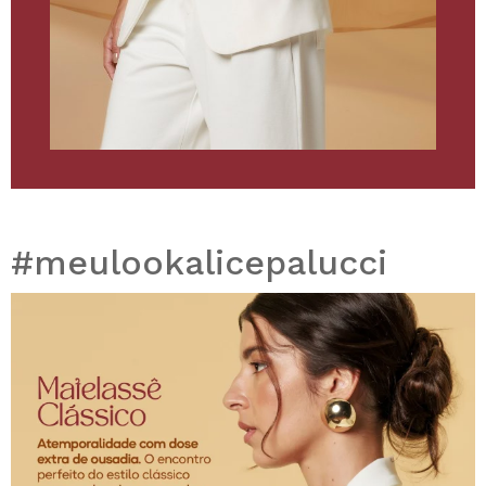
#meulookalicepalucci